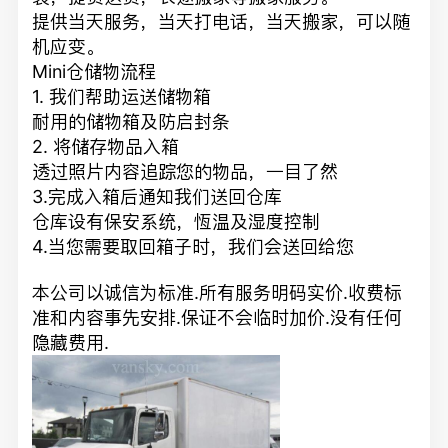
提供当天服务，当天打电话，当天搬家，可以随
机应变。
Mini仓储物流程
1. 我们帮助运送储物箱
耐用的储物箱及防启封条
2. 将储存物品入箱
透过照片内容追踪您的物品，一目了然
3.完成入箱后通知我们送回仓库
仓库设有保安系统，恆温及湿度控制
4.当您需要取回箱子时，我们会送回给您
本公司以诚信为
标准.
所有服务明码
实价.
收费标
准和内容事先
安排.
保证不会临时
加价.
没有任何
隐藏
费用.