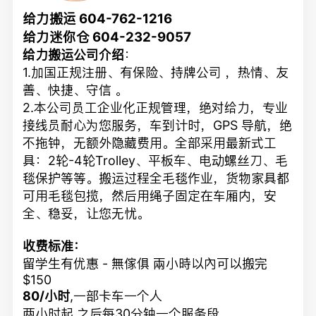
给力搬运 604-762-1216
给力迷你仓 604-232-9057
给力搬运公司介绍
：
1.加国正规注册、有保险、持牌公司 ，热情、友
善、快捷、守信 。
2.本公司员工企业化正规管理，绝对给力，专业
接线员耐心为您服务，车到计时，GPS 导航，绝
不拖钟，无额外隐藏费用。全部采用最新式工
具：2轮-4轮Trolley、平板车、电动螺丝刀、毛
毯保护等等。搬运过程全毛毯作业，货物家具都
可用毛毯包揽，然后用绳子固定在车厢内，安
全、稳妥，让您无忧。
收费标准：
留学生有优惠 - 無傢俱 兩小時以內可以搬完
$150
80/小时
,一部卡车一个人
两小时起,之后每30分钟一个服务段