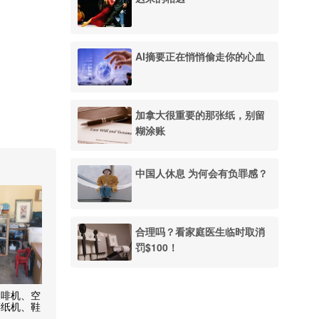
AI摘要正在悄悄偷走你的心血
加拿大很重要的那张纸，别留
糊涂账
中国人休息 为何会有负罪感？
合理吗？看家庭医生临时取消
罚$100！
咖啡机、空
碎纸机、鞋
活用品