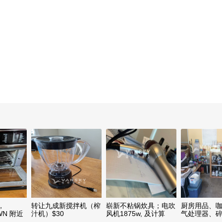
，
转让九成新搅拌机（榨
崭新不粘锅炊具；电吹
厨房用品、
WN 附近
汁机）$30
风机1875w, 及计算
气处理器、
刀
器；发饰转手
箱等日常生