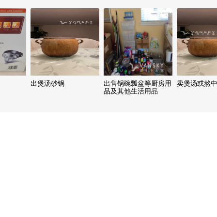
出煲汤砂锅
出售锅碗瓢盆等厨房用
卖煲汤或熬
品及其他生活用品