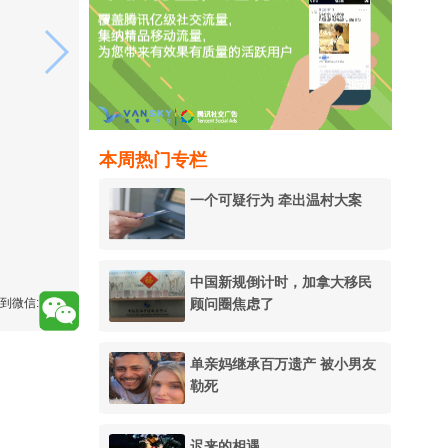
本周热门专栏
一个可疑行为 牵出温村大案
中国新规倒计时，加拿大移民
顾问圈焦虑了
到微信:
单亲妈继承百万遗产 被小男友
勒死
迟来的相遇