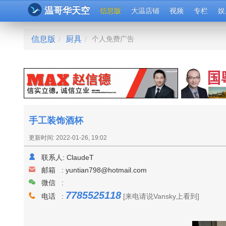
温哥华天空
信息版
大温店铺
视频
专栏
娱
信息版
厨具
个人免费广告
/
/
手工装饰酒杯
更新时间: 2022-01-26, 19:02
联系人:
ClaudeT
邮箱 :
yuntian798@hotmail.com
微信 :
7785525118
电话 :
[来电请说Vansky上看到]