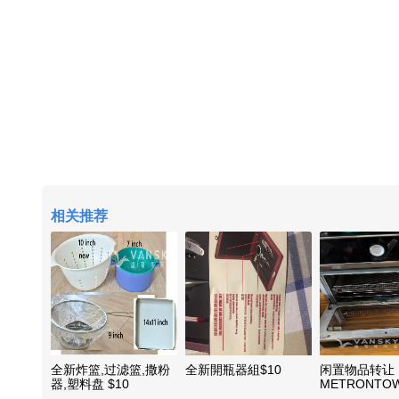
相关推荐
全新炸篮,过滤篮,撒粉
全新開瓶器組$10
闲置物品转让
器,塑料盘 $10
METRONTO
自取。每件10