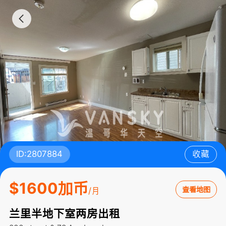
ID:2807884
收藏
$1600加币
查看地图
/月
兰里半地下室两房出租