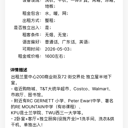
设备设施：
洗衣，干衣，一体炉具，烤箱，冰箱，
地板；
租金包含：
水，暖，网；
出租方式：
整租；
是否独立出入：
是；
租客条件：
无烟，无宠；
语言偏好：
普通话，广东话，英语；
可用时间：
2026-05-03；
租金或价格：
1600左右；
详情描述
出租兰里中心200商业街及72 街交界处 独立屋半地下
室。
- 临近购物城、T&T大统华超市、Costco、Walmart、
市政厅、图书馆。
- 附近有RC GERNETT 小学、Peter Ewart中学、著名
的RE MOUNTAIN中学（有IB课程）、
KPU昆士兰学院、TWU西三一大学等。
- 2卧室+客厅+独立厨房(设施齐全)+1洗手间，洗衣&烘
干机，单独出入！