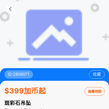
ID:2809071
收藏
$399加币起
查看地图
斑彩石吊坠