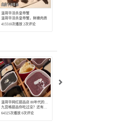
温哥华活杀皇帝蟹
101个加国须知
温哥
温哥华活杀皇帝蟹，鲜嫩肉质
415510次播放 2次评论
343540次播放 0次评论
156
温哥华网红甜品店 80年代的香港风格
逛加拿大温哥华网红超跑店
九宫格甜品你吃过没？还有维他奶，满满小时候的回忆。
爱车的你们逛过吗？带你们去看看网红超跑
64325次播放 0次评论
59420次播放 0次评论
239