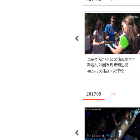
温哥华斯坦利公园惊现水怪？
斯坦利公园发现未知生物
482572次播放 4次评论
201709
>>