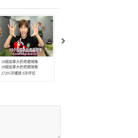
10個加拿大的奇葩現象
溫哥華秋天的賞楓好去處!
10個加拿大的奇葩現象
溫哥華五個必去賞楓景點 |賞楓一日遊
27205次播放 0次评论
4616次播放 0次评论
837