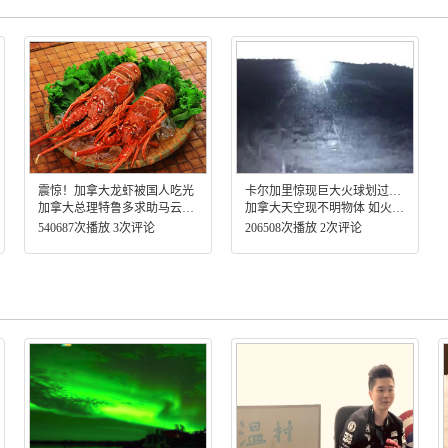
震惊！加拿大龙虾被国人吃光
卡尔加里惊现巨大火球划过夜空！
加拿大总理特鲁多求助马云卖龙虾
加拿大天空现不明物体 如火球般送天空划过
540687次播放 3次评论
206508次播放 2次评论