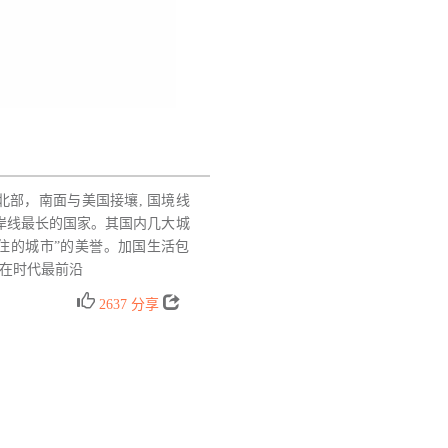
部，南面与美国接壤, 国境线
海岸线最长的国家。其国内几大城
住的城市”的美誉。加国生活包
在时代最前沿
2637
分享