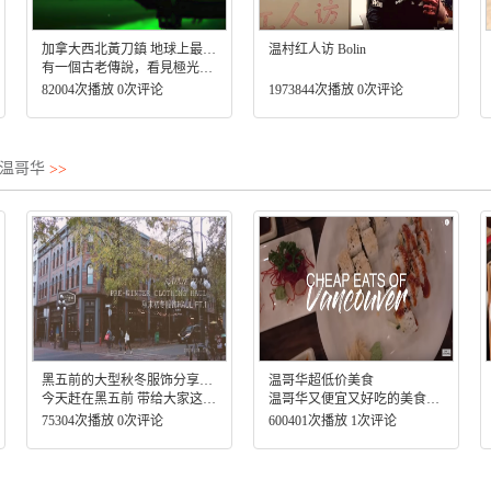
加拿大西北黃刀鎮 地球上最適合觀賞極光之都
温村红人访 Bolin
有一個古老傳說，看見極光就能幸福一輩子，極光就被許多人收進人生的願望清單裡頭。從北歐到美國阿拉斯加都是相當熱門的地點，黃刀鎮位於極光橢圓區的正下方，被封為是地球上最適合觀賞極光的城市之一。
82004次播放 0次评论
1973844次播放 0次评论
，温哥华
>>
黑五前的大型秋冬服饰分享pt1！新靴子/大衣/外套❤️
温哥华超低价美食
今天赶在黑五前 带给大家这一期 【耗时很久+内容量巨大】的视频~ 跟大家分享一下近期的秋冬穿搭上面的心得和变化 一些小灵感吧
温哥华又便宜又好吃的美食你知道多少？跟着博主去寻吃
75304次播放 0次评论
600401次播放 1次评论