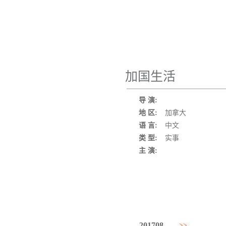
加国生活
导 演:
地 区:
加拿大
语 言:
中文
类 型:
实事
主 演:
201708
>>