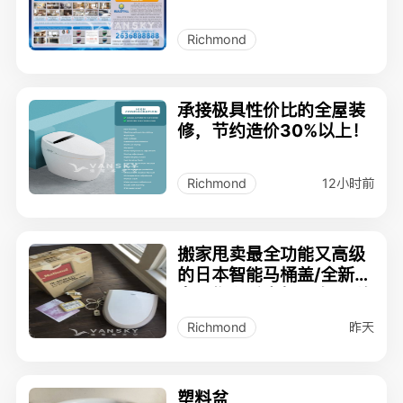
间、门窗、庭院等翻新工
程，中国优质建材供应链
Richmond
体系，为您全屋高品质装
修节约造价30%以上！
承接极具性价比的全屋装
修，节约造价30%以上！
12小时前
Richmond
搬家甩卖最全功能又高级
的日本智能马桶盖/全新浴
室置物和毛巾架一套/品牌
淋浴设备
昨天
Richmond
塑料盆