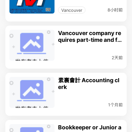
8小时前
Vancouver
Vancouver company re
quires part-time and ful
l-time junior clerk
2天前
素裏會計 Accounting cl
erk
1个月前
Bookkeeper or Junior a