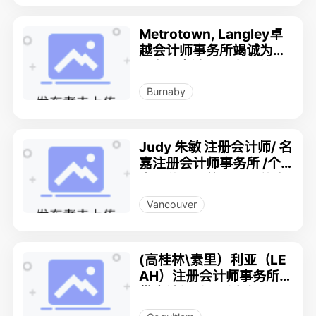
Metrotown, Langley卓
越会计师事务所竭诚为您
服务 - 会计，工资，公司
税，个人税， 美国税 778
Burnaby
7107826
Judy 朱敏 注册会计师/ 名
嘉注册会计师事务所 /个
人、公司、信托、合伙企
业的会计、财务和税务服
Vancouver
务
(高桂林\素里）利亚（LE
AH）注册会计师事务所提
供会计报税、税务规划服
务