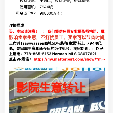
现有设施：
电影院，放映设备，动态座椅；
使用面积：
7944呎
租金或价格：
998000左右；
详情描述
买、卖家请注意！！！ 我们提供免费专业摄影师拍照、摄影、
影响卖家生意，不打扰员工，
买家可以节省时间,
马
三角洲Tsawwassen商城5D电影院生意转让，7944呎，
低，是家庭生意和新移民的绝佳机会，卖家培训，可以马上开
上请电：778-865-5153 Norman MLS
C8077621
点击VR看店：
https://my.matterport.com/show/?m=cfv