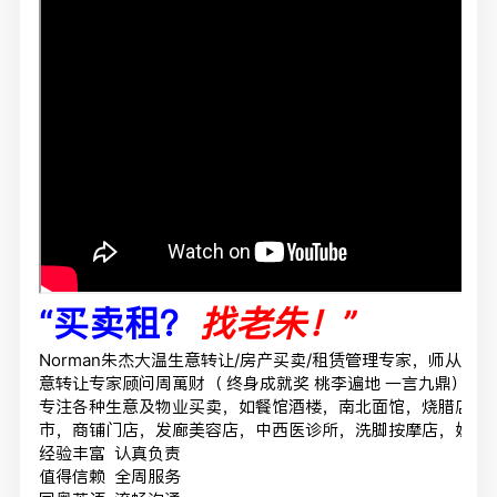
“买卖租？
找老朱！”
Norman朱杰大温生意转让/房产买卖/租赁管理专家，师从大
意转让专家顾问周萬财（ 终身成就奖 桃李遍地 一言九鼎）
专注各种生意及物业买卖，如餐馆酒楼，南北面馆，烧腊店，Food
市，商铺门店，发廊美容店，中西医诊所，洗脚按摩店，奶茶
经验丰富 认真负责
值得信赖 全周服务