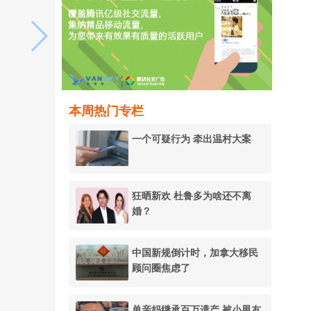
本周热门专栏
一个可疑行为 牵出温村大案
狂晒新欢 杜鲁多为啥还不离
婚？
中国新规倒计时，加拿大移民
顾问圈焦虑了
单亲妈继承百万遗产 被小男友