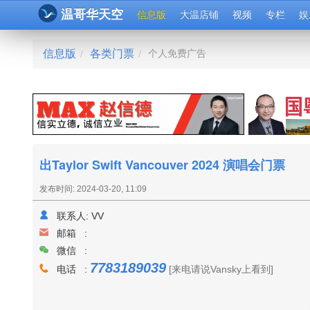
温哥华天空
信息版
大温店铺
视频
专栏
娱
信息版
各类门票
个人免费广告
/
/
出Taylor Swift Vancouver 2024 演唱会门票
发布时间: 2024-03-20, 11:09
联系人:
VV
邮箱 :
微信 :
7783189039
电话 :
[来电请说Vansky上看到]