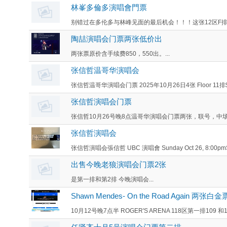
林峯多倫多演唱會門票
别错过在多伦多与林峰见面的最后机会！！！这张12区F排
陶喆演唱会门票两张低价出
两张票原价含手续费850，550出。...
张信哲温哥华演唱会
张信哲温哥华演唱会门票 2025年10月26日4张 Floor 11排
张信哲演唱会门票
张信哲10月26号晚8点温哥华演唱会门票两张，联号，中场 有
张信哲演唱会
张信哲演唱会張信哲 UBC 演唱會 Sunday Oct 26, 8:00pmSect
出售今晚老狼演唱会门票2张
是第一排和第2排 今晚演唱会...
Shawn Mendes- On the Road Again 两张白金
10月12号晚7点半 ROGER'S ARENA 118区第一排109 