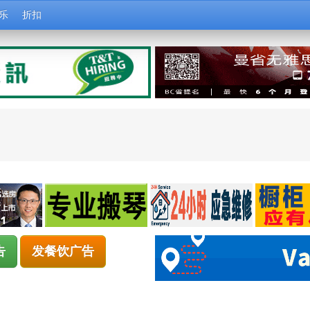
乐
折扣
告
发餐饮广告