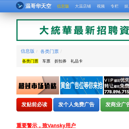
温哥华天空
信息版
大温店铺
视频
专栏
娱
各类门票
/
信息版
/
各类门票
车票
折扣券
礼品卡
发贴前必读
发个人免费广告
发商业广
重要警示，致Vansky用户