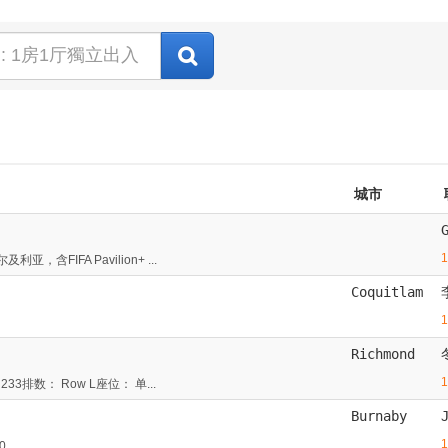
城市
FIFA Pavilion+ ...
Coquitlam
Richmond
3排数： Row L座位： 单...
Burnaby
...