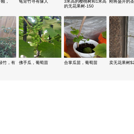
一颗，
龟背竹寻有缘人
3米高的樱桃树和1米高
刚将盛开的
的无花果树-150
绿竹，有
佛手瓜，葡萄苗
合掌瓜苗，葡萄苗
卖无花果树$2