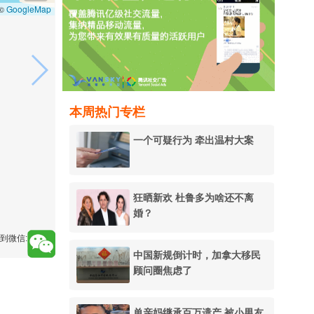
GoogleMap
 ©
本周热门专栏
一个可疑行为 牵出温村大案
狂晒新欢 杜鲁多为啥还不离
婚？
到微信:
中国新规倒计时，加拿大移民
顾问圈焦虑了
单亲妈继承百万遗产 被小男友