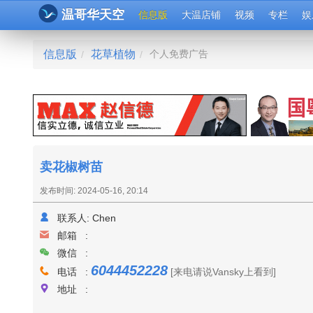
温哥华天空
信息版
大温店铺
视频
专栏
娱
信息版
花草植物
个人免费广告
/
/
卖花椒树苗
发布时间: 2024-05-16, 20:14
联系人:
Chen
邮箱 :
微信 :
6044452228
电话 :
[来电请说Vansky上看到]
地址 :