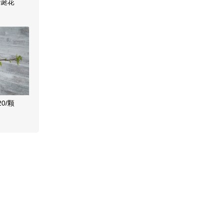
圣诞花
0/颗