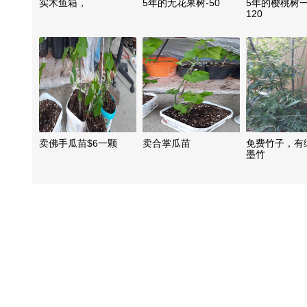
实木鱼箱，
5年的无花果树-50
5年的樱桃树
120
卖佛手瓜苗$6一颗
卖合掌瓜苗
免费竹子，有
墨竹