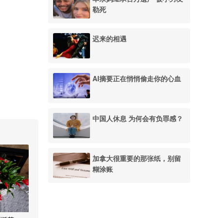
勒死
迟来的相遇
AI摘要正在悄悄偷走你的心血
中国人休息 为何会有负罪感？
加拿大很重要的那张纸，别留
糊涂账