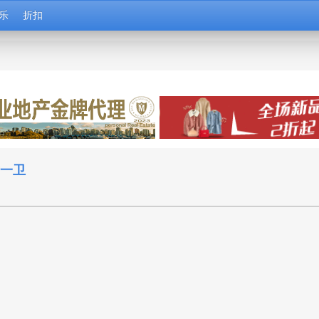
乐
折扣
厅一卫