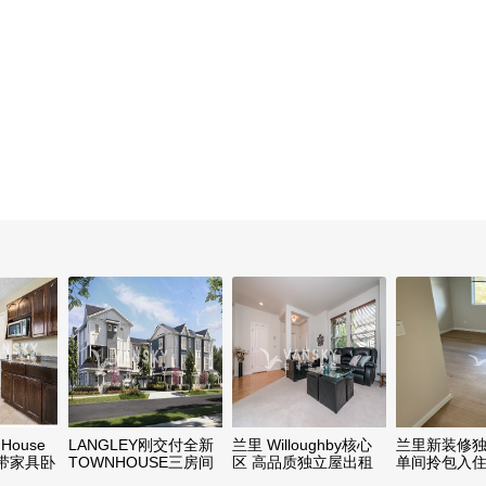
 House
LANGLEY刚交付全新
兰里 Willoughby核心
兰里新装修
带家具卧
TOWNHOUSE三房间
区 高品质独立屋出租
单间拎包入住
全新家具首次出租
$900/月）