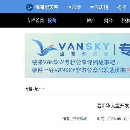
温哥华天空
信息版
大温店铺
视频
专栏首页
投稿
地产
财经
旅
专栏
/
地产
/
温哥华大型开发
作者：
芥末辣椒
时间：2026-05-10, 1
版权归Vansky所有，转载请标注链接。