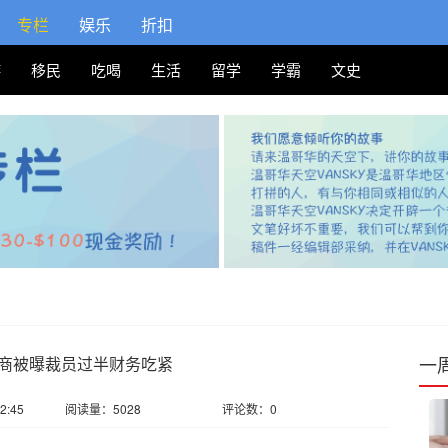
专栏
娱乐
折扣
游
移民
吃喝
生活
留学
学霸
文史
一
商被曝裁员过半财务吃紧
2:45
阅读量：5028
评论数：0