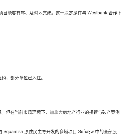
能够有序、及时地完成。这一决定是在与 Westbank 合作下
租约，部分单位已入住。
的项目。但在当前市场环境下，
加拿大
房地产行业的接管与破产案例
no、由 Squamish 原住民主导开发的多塔项目 Sen̓áḵw 中的全部股