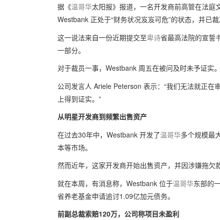
据《
温哥华
太阳报》报道，一名开发商前高管在法庭
Westbank 正处于“财务状况岌岌可危”的状态，并
这一说法来自一份近期提交至
卑诗
省最高法院的宣誓书
一部分。
对于裁员一事，Westbank 周五在被问及时未予证实
公司发言人 Ariele Peterson 表示：“我们
上得到证实。”
从明星开发商到频繁出售资产
在过去30年中，Westbank 开发了
温哥华
多个规模最
本等市场。
然而近年，这家开发商开始出售资产，并因涉嫌拖欠
就在本周，有消息称，Westbank 位于
温哥华
东部的
省养老基金申请追讨1.09亿加元债务。
前副总裁索赔120万，公司称项目未盈利