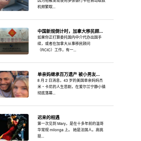
因为他被发现使用多张银行卡在自动取款
机频繁取...
中国新规倒计时，加拿大移民顾...
如果你正打算委托国内中介代办出国手
续，或者在加拿大从事移民顾问
（RCIC）工作，有一...
单亲妈继承百万遗产 被小男友...
8 月 2 日消息，43 岁的美国单亲妈妈杰
米・卡尼的人生悲剧，在爱尔兰宁静小镇
彻底落幕...
迟来的相遇
第一次见到 Mary，是在十多年前的温哥
华常规 milonga 上。 她是法国人。高挑
挺...