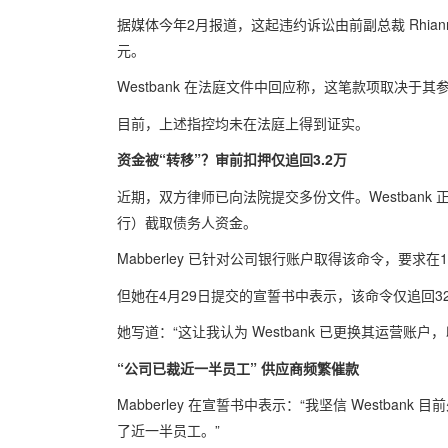
据媒体今年2月报道，这起违约诉讼由前副总裁 Rhianno
元。
Westbank 在法庭文件中回应称，这笔款项取决
目前，上述指控均未在法庭上得到证实。
资金被“转移”？审前扣押仅追回3.2万
近期，双方律师已向法院提交多份文件。Westbank
行）截取债务人资金。
Mabberley 已针对公司银行账户取得该命令，要求
但她在4月29日提交的宣誓书中表示，该命令仅追回32,0
她写道：“这让我认为 Westbank 已更换其运营账
“公司已裁近一半员工” 供应商频繁催款
Mabberley 在宣誓书中表示：“我坚信 Westb
了近一半员工。”