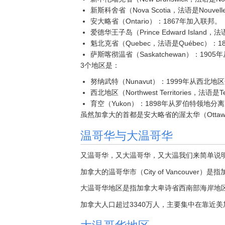
新斯科舍省（Nova Scotia，法语是Nouvel
安大略省（Ontario）：1867年加入联邦。
爱德华王子岛（Prince Edward Island，法
魁北克省（Quebec，法语是Québec）：
萨斯喀彻温省（Saskatchewan）：19
3个地区是：
努纳武特（Nunavut）：1999年从西北地
西北地区（Northwest Territories，法语是T
育空（Yukon）：1898年从罗伯特领地分
虽然加拿大的首都是安大略省的渥太华（Otta
温哥华与大温哥华
又温哥华，又大温哥华，又大温我们来简单说
加拿大的温哥华市（City of Vancouver）是指
大温哥华地区是指加拿大卑诗省西南部海岸地区，包
加拿大人口超过3340万人，主要集中在靠近美
大温哥华地区