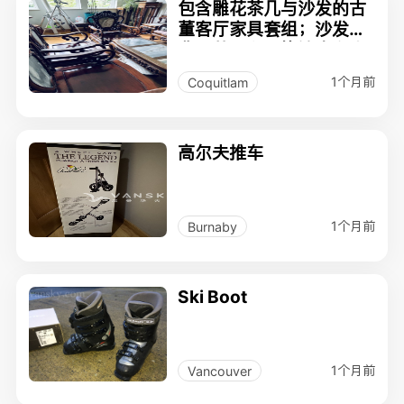
包含雕花茶几与沙发的古
董客厅家具套组；沙发靠
背及茶几台面均镶嵌有大
理石$9800
1个月前
Coquitlam
高尔夫推车
1个月前
Burnaby
Ski Boot
1个月前
Vancouver