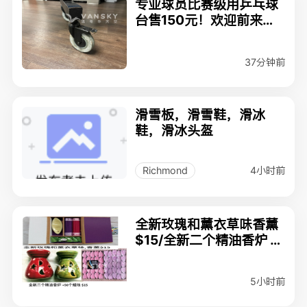
专业球员比赛级用乒乓球
台售150元！欢迎前来试
打！
37分钟前
滑雪板，滑雪鞋，滑冰
鞋，滑冰头盔
4小时前
Richmond
全新玫瑰和薰衣草味香薰
$15/全新二个精油香炉 +
50个蜡烛 $15
5小时前