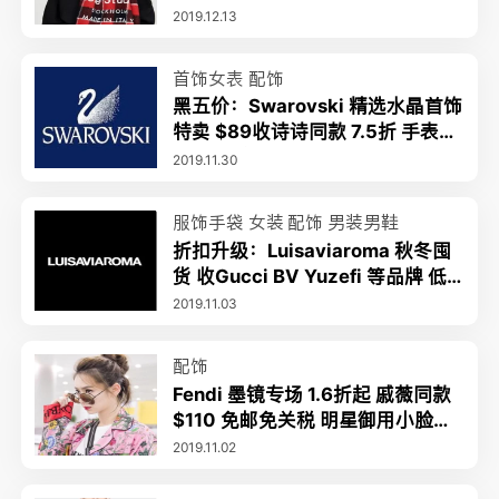
封面款$211 Logo款补货
2019.12.13
首饰女表
配饰
黑五价：Swarovski 精选水晶首饰
特卖 $89收诗诗同款 7.5折 手表5
折 黑天鹅项链$66
2019.11.30
服饰手袋
女装
配饰
男装男鞋
折扣升级：Luisaviaroma 秋冬囤
货 收Gucci BV Yuzefi 等品牌 低
至2.5折+最高额外6折+包关税
2019.11.03
配饰
Fendi 墨镜专场 1.6折起 戚薇同款
$110 免邮免关税 明星御用小脸神
器
2019.11.02