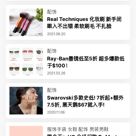
配饰
Real Techniques 化妆刷 新手闭
眼入不出错 柔软刷毛 不扎脸
2021.06.20
配饰
Ray-Ban墨镜低至5折 超多爆款低
于$100！
2021.02.26
配饰
Swarovski多款史低! 7折起+额外
7.5折, 黑天鹅$67就入手!
2020.11.06
服饰手袋
女鞋
配饰
男装男鞋