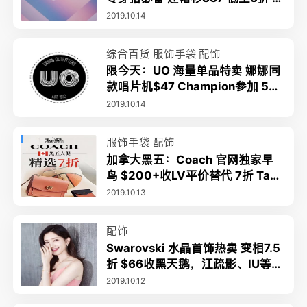
绒面包服$88
2019.10.14
综合百货
服饰手袋
配饰
限今天：UO 海量单品特卖 娜娜同
款唱片机$47 Champion参加 5折
抢 Fila老爹鞋$42 帆布包$7
2019.10.14
服饰手袋
配饰
加拿大黑五：Coach 官网独家早
鸟 $200+收LV平价替代 7折 Tab
by钱包$122 免运费
2019.10.13
配饰
Swarovski 水晶首饰热卖 变相7.5
折 $66收黑天鹅，江疏影、IU等明
星同款
2019.10.12