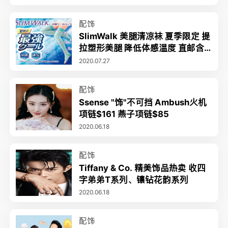
配饰
SlimWalk 美腿清凉袜 夏季限定 提
拉塑形美腿 降低体感温度 直邮含
税到手价$23
2020.07.27
配饰
Ssense "饰"不可挡 Ambush火机
项链$161 燕子项链$85
2020.06.18
配饰
​Tiffany & Co. 精美饰品热卖 收四
字弟弟T系列、镶钻花韵系列
2020.06.18
配饰