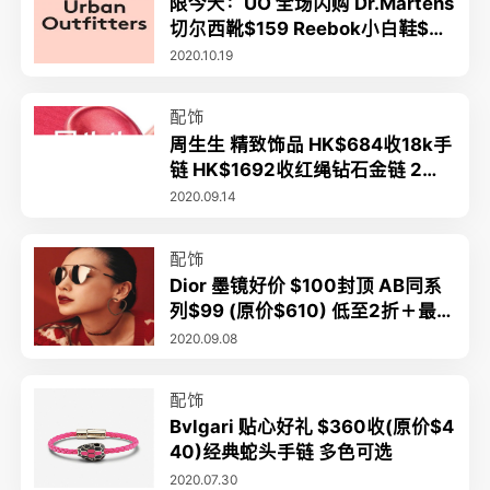
限今天：UO 全场闪购 Dr.Martens
切尔西靴$159 Reebok小白鞋$27
2.2折起+额外6.6折起 立减$50起
2020.10.19
配饰
周生生 精致饰品 HK$684收18k手
链 HK$1692收红绳钻石金链 2件9
折或工费6折+满额包邮
2020.09.14
配饰
Dior 墨镜好价 $100封顶 AB同系
列$99 (原价$610) 低至2折＋最
高立减$50
2020.09.08
配饰
Bvlgari 贴心好礼 $360收(原价$4
40)经典蛇头手链 多色可选
2020.07.30