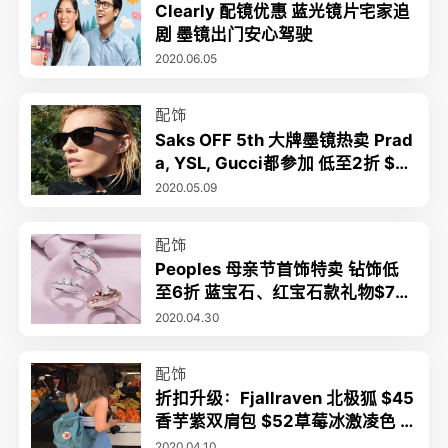
Clearly 配镜优惠 蓝光镜片宅家追
剧 墨镜出门安心驾驶
2020.06.05
配饰
Saks OFF 5th 大牌墨镜热卖 Prad
a, YSL, Gucci都参加 低至2折 $14
9收Chole墨镜
2020.05.09
配饰
Peoples 母亲节首饰特卖 钻饰低
至6折 蓝宝石、红宝石款礼物$79
起
2020.04.30
配饰
折扣升级：Fjallraven 北极狐 $45
香芋紫双肩包 $52草莓冰激凌色 6
折起+额外7折 收腰包好时机
2020.04.10