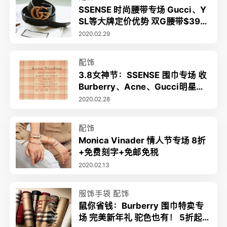
SSENSE 时尚腰带专场 Gucci、Y
SL等大牌定价优势 双G腰带$390
(原$435)
2020.02.29
配饰
3.8女神节：SSENSE 围巾专场 收
Burberry、Acne、Gucci明星款
$200起收暖心好礼
2020.02.28
配饰
Monica Vinader 情人节专场 8折
+免费刻字+免邮免税
2020.02.13
服饰手袋
配饰
鼠你省钱：Burberry 围巾特卖专
场 完美新年礼 驼色也有！ 5折起