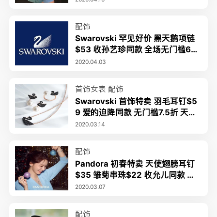
配饰
Swarovski 罕见好价 黑天鹅项链
$53 收孙艺珍同款 全场无门槛6折
＋免邮
2020.04.03
首饰女表
配饰
Swarovski 首饰特卖 羽毛耳钉$5
9 爱的迫降同款 无门槛7.5折 天鹅
项链$66
2020.03.14
配饰
Pandora 初春特卖 天使翅膀耳钉
$35 雏菊串珠$22 收允儿同款 低
至6.5折 粉叶戒指补货$65
2020.03.07
配饰