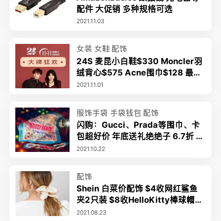
配件 大促销 多种规格可选
2021.11.03
女装
女鞋
配饰
24S 麦昆小白鞋$330 Moncler羽
绒背心$575 Acne围巾$128 最高
额外7.2折+晒单送TF眼影
2021.11.01
服饰手袋
手袋钱包
配饰
闪购：Gucci、Prada等围巾、卡
包超好价 年底送礼绝绝子 6.7折 G
G老花围巾$359
2021.10.22
配饰
Shein 白菜价配饰 $4收网红鲨鱼
夹2只装 $8收HelloKitty棒球帽
低至$1 $3收封面款发圈
2021.08.23