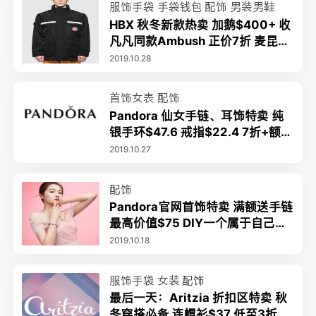
服饰手袋
手袋钱包
配饰
男装男鞋
HBX 秋冬新款热卖 加鹅$400+ 收
凡凡同款Ambush 正价7折 麦昆小
白鞋$498包税
2019.10.28
首饰女表
配饰
Pandora 仙女手链、耳饰特卖 纯
银手环$47.6 戒指$22.4 7折+额外
8折 串珠$28收
2019.10.27
配饰
Pandora官网首饰特卖 满额送手链
最高价值$75 DIY一个属于自己的
故事手串
2019.10.18
服饰手袋
女装
配饰
最后一天：Aritzia 折扣区特卖 秋
冬穿搭必备 连帽衫$37 低至3折 鹅