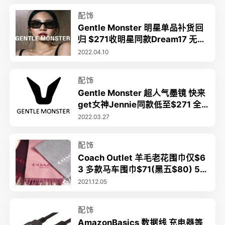
配饰
Gentle Monster 明星单品补货回
归 $271收明星同款Dream17 无门
槛85折 标价=到手价
2022.04.10
配饰
Gentle Monster 超人气墨镜 快来
get女神Jennie同款低至$271 全
场85折 标价=到手价
2022.03.27
配饰
Coach Outlet 羊毛老花围巾仅$6
3 多款马车围巾$71(黑五$80) 5折
起+2件额外8折+限时包邮
2021.12.05
配饰
AmazonBasics 数据线 充电器等