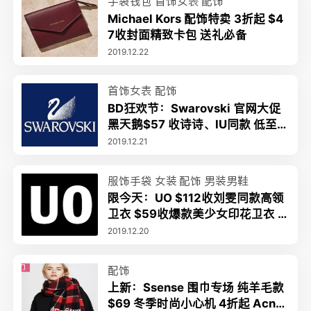
手袋钱包
首饰女表
配饰
Michael Kors 配饰特卖 3折起 $4
7收封面精致卡包 送礼必备
2019.12.22
首饰女表
配饰
BD狂欢节：Swarovski 官网大促
黑天鹅$57 收诗诗、IU同款 低至6.
5折 蝴蝶结项链$96 年度爆款
2019.12.21
服饰手袋
女装
配饰
男装男鞋
限今天：UO $112收刘雯同款高领
卫衣 $59收爆款美少女印花卫衣 3
折起+额外7.5折 $78收Guidi平替
2019.12.20
靴
配饰
上新：Ssense 围巾专场 纯羊毛款
$69 冬季时尚小心机 4折起 Acne