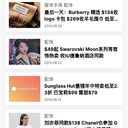
服饰手袋
配饰
最后一天：Burberry 精选 $134收
logo 卡包 $269收羊毛围巾 低至6
折+满额额外8折+包关税
2019.09.29
配饰
$49起 Swarovski Moon系列等首
饰热卖 收IU德鲁纳酒店同款
2019.08.22
配饰
Sunglass Hut墨镜年中特卖低至2.
3折 巴宝莉$99 雷朋$79
2019.08.18
配饰
刘亦菲同款$138 Chanel也参加 G