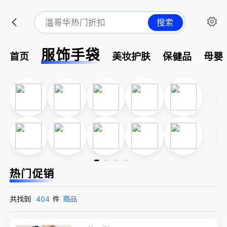
搜索
服饰手袋
首页
美妆护肤
保健品
母婴
热门促销
共找到
404
件
商品