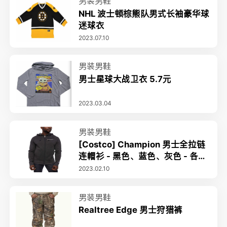
男装男鞋
NHL 波士顿棕熊队男式长袖豪华球
迷球衣
2023.07.10
男装男鞋
男士星球大战卫衣 5.7元
2023.03.04
男装男鞋
[Costco] Champion 男士全拉链
连帽衫 - 黑色、蓝色、灰色 - 各种
尺寸 - 19.97 加元
2023.02.10
男装男鞋
Realtree Edge 男士狩猎裤