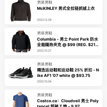
男装男鞋
McKINLEY 男式全拉链抓绒上衣
2022.12.29
男装男鞋
Columbia - 男士 Point Park 防水
全能隔热夹克 @ $99 (REG. $219.
99)
2022.10.27
男装男鞋
精选运动鞋和运动鞋 25% 折扣 - N
ike AF1 '07 white @ $93.75
2022.10.04
男装男鞋
Costco.ca：Cloudveil 男士 Poly
tencel 短袖 T 恤 - 9.97