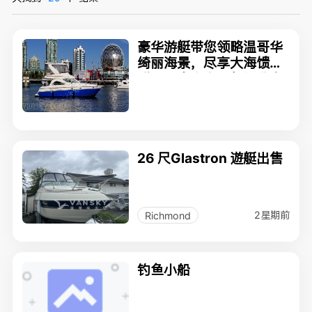
豪华游艇带您领略温哥华
绮丽海景，尽享大海馈
赠！加拿大交通部批准商
业载客船. vancouveryac
hts.ca
26 尺Glastron 遊艇出售
2星期前
Richmond
钓鱼小船