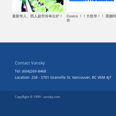
最新华人、西人超市传单出炉！
Costco ！！大统华！！ 震撼
价
Contact Vansky
Tel: (604)269-8468
Location: 258 - 5701 Granville St, Vancouver, BC V6M 4J7
CopyRight © 1999 -
vansky.com