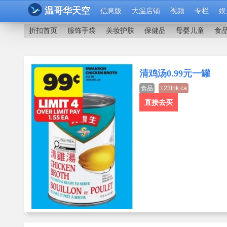
温哥华天空
信息版
大温店铺
视频
专栏
娱
折扣首页
服饰手袋
美妆护肤
保健品
母婴儿童
食
清鸡汤0.99元一罐
食品
123Ink.ca
直接去买