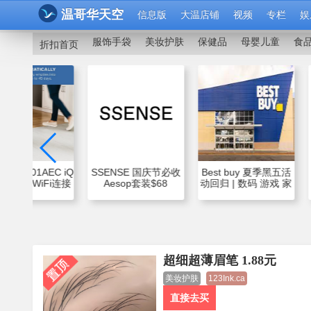
温哥华天空
信息版
大温店铺
视频
专栏
娱
服饰手袋
美妆护肤
保健品
母婴儿童
食
折扣首页
k RV1001AEC iQ
SSENSE 国庆节必收
Best buy 夏季黑五活
机器人 WiFi连接
Aesop套装$68
动回归 | 数码 游戏 家
放双手清洁好物
LoeweT恤
电 个护 超多好价 大家
$195(Org$650) 3折起
电额外减$300
JC手链
$34(Org$110）
超细超薄眉笔 1.88元
美妆护肤
123Ink.ca
直接去买