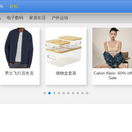
乐
折扣
品
电子数码
家居生活
户外运动
男士飞行员夹克
储物盒套装
Calvin Klein: 60% off
Sale