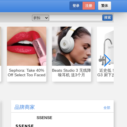
登录
注册
繁体
搜索
Sephora: Take 40%
Beats Studio 3 无线降
近史低！Waterd
Off Select Too Faced
噪耳机 送3个月
G3 厨下反渗透
Lip Products Through
Amazon Music
水机 无储水
July 31
$629.00
品牌商家
全部
SSENSE