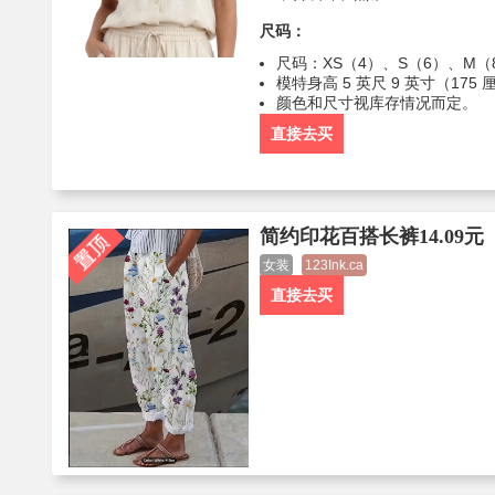
尺码：
尺码：XS（4）、S（6）、M（8
模特身高 5 英尺 9 英寸（17
颜色和尺寸视库存情况而定。
直接去买
简约印花百搭长裤14.09元
女装
123Ink.ca
直接去买