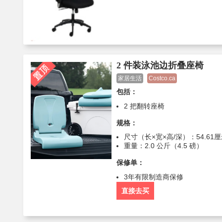
2 件装泳池边折叠座椅
家居生活
Costco.ca
包括：
2 把翻转座椅
规格：
尺寸（长×宽×高/深）：54.61厘米
重量：2.0 公斤（4.5 磅）
保修单：
3年有限制造商保修
直接去买