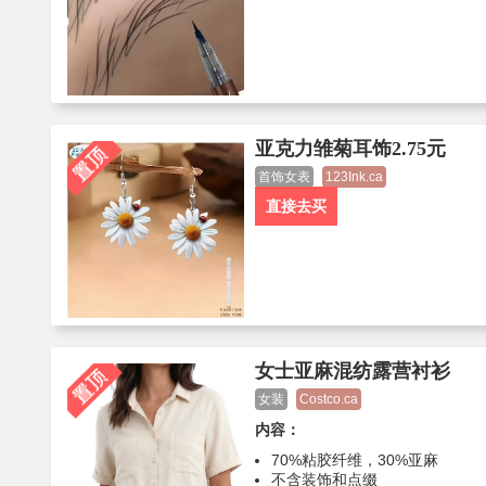
亚克力雏菊耳饰2.75元
首饰女表
123Ink.ca
直接去买
女士亚麻混纺露营衬衫
女装
Costco.ca
内容：
70%粘胶纤维，30%亚麻
不含装饰和点缀