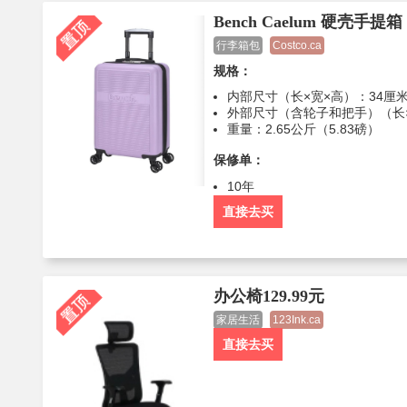
Bench Caelum 硬壳手提箱
行李箱包
Costco.ca
规格：
内部尺寸（长×宽×高）：34厘米×
外部尺寸（含轮子和把手）（长×宽
重量：2.65公斤（5.83磅）
保修单：
10年
直接去买
办公椅129.99元
家居生活
123Ink.ca
直接去买