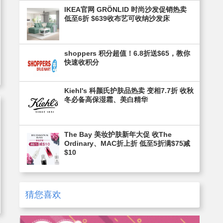
IKEA官网 GRÖNLID 时尚沙发促销热卖
低至6折 $639收布艺可收纳沙发床
shoppers 积分超值！6.8折送$65，教你
快速收积分
Kiehl's 科颜氏护肤品热卖 变相7.7折 收秋
冬必备高保湿霜、美白精华
The Bay 美妆护肤新年大促 收The
Ordinary、MAC折上折 低至5折满$75减
$10
猜您喜欢